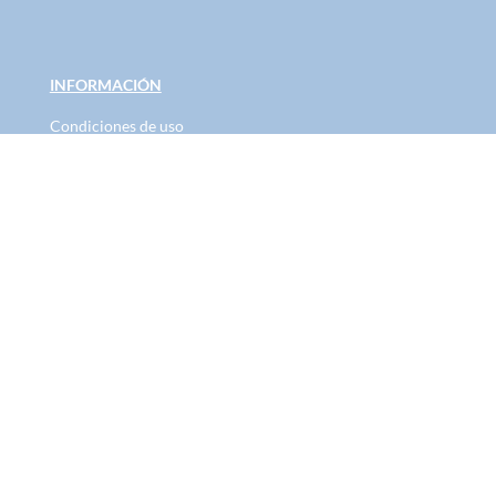
INFORMACIÓN
Condiciones de uso
Política de Privacidad
Política de Cookies
administracion@bluesummer.es
Ronda Narciso Monturiol 21, Parque Tecnológico, 46980
, Valencia